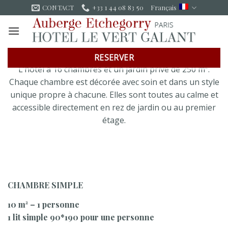
Skip
CONTACT
+33 1 44 08 83 50
Français
to
content
Une délicieuse impression de confort et tranquillité
RESERVER
L’hôtel a 16 chambres et un jardin privé de 250 m².
Chaque chambre est décorée avec soin et dans un style
unique propre à chacune. Elles sont toutes au calme et
accessible directement en rez de jardin ou au premier
étage.
CHAMBRE SIMPLE
10 m² – 1 personne
1 lit simple 90*190 pour une personne